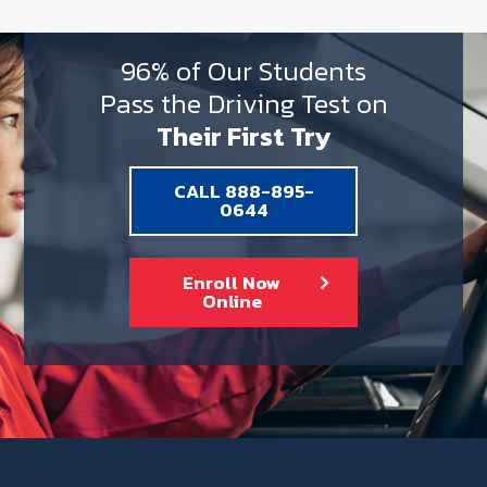
96% of Our Students
Pass the Driving Test on
Their First Try
CALL 888-895-
0644
Enroll Now
Online